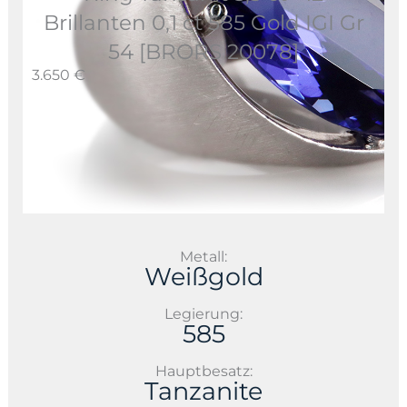
Brillanten 0,1 ct 585 Gold IGI Gr
54 [BRORS 20078]
3.650 €
Metall:
Weißgold
Legierung:
585
Hauptbesatz:
Tanzanite