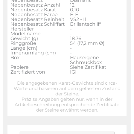
Nebenbesatz
Diamant
Nebenbesatz Anzahl
12
Nebenbesatz Karat
0,10
Nebenbesatz Farbe
E-F
Nebenbesatz Reinheit
VS2 - I1
Nebenbesatz Schliffart
Brillantschliff
Hersteller
-
Modellname
-
Gewicht (g)
18.76
Ringgröße
54 (17,2 mm Ø)
Länge (cm)
-
Innenumfang (cm)
-
Box
Hauseigene
Schmuckbox
Papiere
Siehe Zertifikat
Zertifiziert von
IGI
Die angegebenen Karat-Gewichte sind circa-
Werte und basieren auf dem gefassten Zustand
der Steine.
Präzise Angaben gelten nur, wenn in der
Artikelbeschreibung entsprechende Zertifikate
der Steine erwähnt werden.