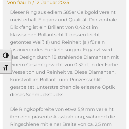
Von
frau_h
/
12. Januar 2025
Dieser Ring aus edlem 585er Gelbgold vereint
meisterhaft Eleganz und Qualität. Der zentrale
Blickfang ist ein Brillant von 0,42 ct im
klassischen Brillantschliff, dessen leicht
getöntes Weiß (i) und Reinheit (si) für ein
faszinierendes Funkeln sorgen. Ergänzt wird
Umschalten auf hohe Kontraste
das Design durch 18 strahlende Diamanten mit
einem Gesamtgewicht von 0,32 ct in der Farbe
Schrift vergrößern
Wesselton und Reinheit vs. Diese Diamanten,
kunstvoll im Brillant- und Prinzessschliff
gearbeitet, unterstreichen die erlesene Optik
dieses Schmuckstücks.
Die Ringkopfbreite von etwa 5,9 mm verleiht
ihm eine präsente Ausstrahlung, während die
Ringschiene mit einer Breite von ca. 2,5 mm