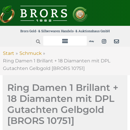
Zum
Inhalt
springen
Brors Gold- & Silberwaren Handels- & Auktionshaus GmbH
E
I
E
Search
b
n
n
a
s
v
y
t
e
Start
Schmuck
a
l
Ring Damen 1 Brillant + 18 Diamanten mit DPL
g
o
r
p
Gutachten Gelbgold [BRORS 10751]
a
e
m
Ring Damen 1 Brillant +
18 Diamanten mit DPL
Gutachten Gelbgold
[BRORS 10751]