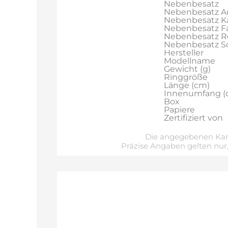
Nebenbesatz
Nebenbesatz A
Nebenbesatz Ka
Nebenbesatz F
Nebenbesatz R
Nebenbesatz Sch
Hersteller
Modellname
Gewicht (g)
Ringgröße
Länge (cm)
Innenumfang (
Box
Papiere
Zertifiziert von
Die angegebenen Kara
Präzise Angaben gelten nur,