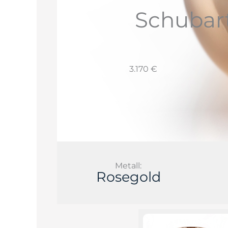
Schubart
3.170 €
Metall:
Rosegold