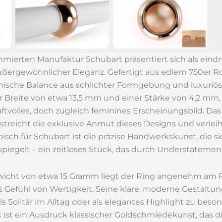
mierten Manufaktur Schubart präsentiert sich als eindr
ergewöhnlicher Eleganz. Gefertigt aus edlem 750er R
nische Balance aus schlichter Formgebung und luxuriöse
r Breite von etwa 13,5 mm und einer Stärke von 4,2 mm,
ftvolles, doch zugleich feminines Erscheinungsbild. 
treicht die exklusive Anmut dieses Designs und verleih
isch für Schubart ist die präzise Handwerkskunst, die si
iegelt – ein zeitloses Stück, das durch Understatement
cht von etwa 15 Gramm liegt der Ring angenehm am F
s Gefühl von Wertigkeit. Seine klare, moderne Gestaltung
s Solitär im Alltag oder als elegantes Highlight zu beso
ist ein Ausdruck klassischer Goldschmiedekunst, das di