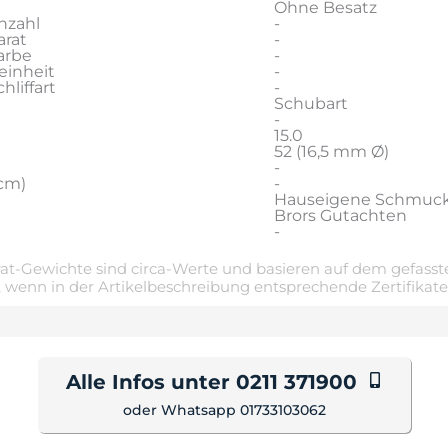
Ohne Besatz
nzahl
-
rat
-
arbe
-
einheit
-
liffart
-
Schubart
-
15.0
52 (16,5 mm Ø)
-
cm)
-
Hauseigene Schmuc
Brors Gutachten
-
t-Gewichte sind circa-Werte und basieren auf dem gefasste
 wenn in der Artikelbeschreibung entsprechende Zertifikat
Alle Infos unter 0211 371900
oder Whatsapp 01733103062