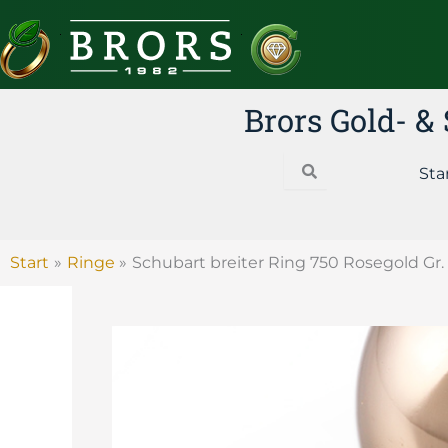
Zum
Inhalt
springen
Brors Gold- 
Search
Sta
Start
Ringe
Schubart breiter Ring 750 Rosegold Gr.