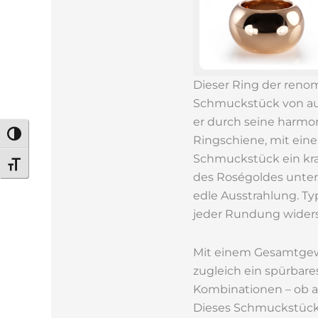
Dieser Ring der renom
Schmuckstück von auß
er durch seine harmo
Umschalten auf hohe Kontraste
Ringschiene, mit eine
Schmuckstück ein kra
Schrift vergrößern
des Roségoldes unters
edle Ausstrahlung. Typ
jeder Rundung widersp
Mit einem Gesamtgewi
zugleich ein spürbare
Kombinationen – ob al
Dieses Schmuckstück 