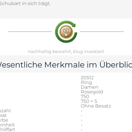
chubart in sich trägt.
nachhaltig bewahrt, klug investiert
esentliche Merkmale im Überblic
20512
Ring
Damen
Rosegold
750
750 + S
Ohne Besatz
zahl
-
rat
-
arbe
-
inheit
-
liffart
-