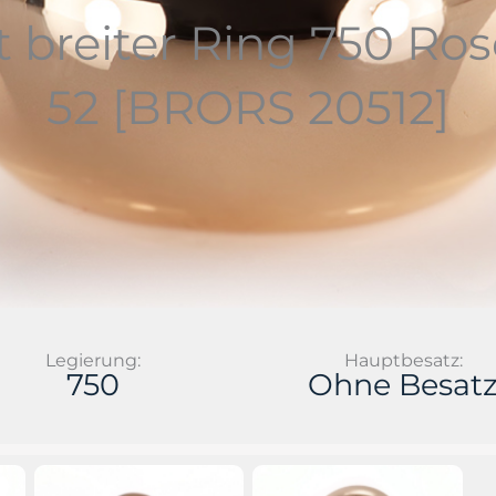
 breiter Ring 750 Ros
52 [BRORS 20512]
Legierung:
Hauptbesatz:
750
Ohne Besat