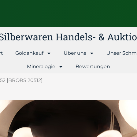
& Silberwaren Handels- & Aukt
rt
Goldankauf
Über uns
Unser Schm
Mineralogie
Bewertungen
 52 [BRORS 20512]