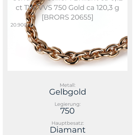
ct TW/VVS 750 Gold ca 120,3 g
[BRORS 20655]
20.900 €
Metall:
Gelbgold
Legierung:
750
Hauptbesatz:
Diamant