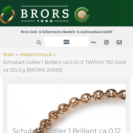
Zum
Inhalt
springen
Brors Gold- & Silberwaren Handels- & Auktionshaus GmbH
E
I
E
Search
b
n
n
a
s
v
y
t
e
Start
Halsschmuck
a
l
Schubart Collier 1 Brillant ca 0,12 ct TW/VVS 750 Gold
g
o
r
p
ca 120,3 g [BRORS 20655]
a
e
m
Schubart Collier 1 Brillant ca 0,12