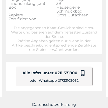
Innenumfang (cm)
39
Box
Hauseigene
Schmuckbox
Papiere
Brors Gutachten
Zertifiziert von
-
Die angegebenen Karat-Gewichte sind circa-
Werte und basieren auf dem gefassten Zustand
der Steine.
Präzise Angaben gelten nur, wenn in der
Artikelbeschreibung entsprechende Zertifikate
der Steine erwähnt werden.
Alle Infos unter 0211 371900
oder Whatsapp 01733103062
Datenschutzerklärung