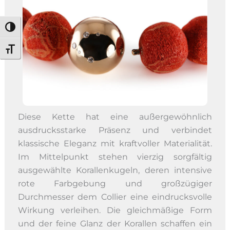
Umschalten auf hohe Kontraste
Schrift vergrößern
Diese Kette hat eine außergewöhnlich
ausdrucksstarke Präsenz und verbindet
klassische Eleganz mit kraftvoller Materialität.
Im Mittelpunkt stehen vierzig sorgfältig
ausgewählte Korallenkugeln, deren intensive
rote Farbgebung und großzügiger
Durchmesser dem Collier eine eindrucksvolle
Wirkung verleihen. Die gleichmäßige Form
und der feine Glanz der Korallen schaffen ein