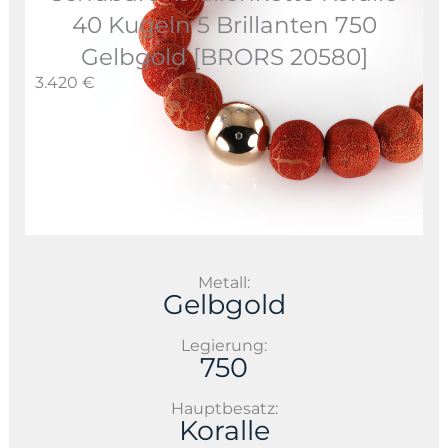
40 Kugeln 5 Brillanten 750
Gelbgold [BRORS 20580]
3.420 €
Metall:
Gelbgold
Legierung:
750
Hauptbesatz:
Koralle