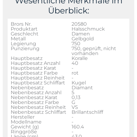
Wesentliche Merkmale im
Überblick:
Brors Nr.
20580
Produktart
Halsschmuck
Geschlecht
Damen
Metall
Gelbgold
Legierung
750
Punzierung
750, geprüft, nicht
vorhanden
Hauptbesatz
Koralle
Hauptbesatz Anzahl
40
Hauptbesatz Karat
-
Hauptbesatz Farbe
rot
Hauptbesatz Reinheit
-
Hauptbesatz Schliffart
Kugel
Nebenbesatz
Diamant
Nebenbesatz Anzahl
5
Nebenbesatz Karat
0,13
Nebenbesatz Farbe
G
Nebenbesatz Reinheit
VS
Nebenbesatz Schliffart
Brillantschliff
Hersteller
-
Modellname
-
Gewicht (g)
160.4
Ringgröße
-
Länge (cm)
43,0