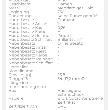
Produktart
Ring
Geschlecht
Damen
Metall
Mehrfarbiges Gold
Legierung
750
Punzierung
Keine Punze geprüft
Hauptbesatz
Diamant
Hauptbesatz Anzahl
1
Hauptbesatz Karat
0,26
Hauptbesatz Farbe
H
Hauptbesatz Reinheit
Pique 1
Hauptbesatz Schliffart
Brillantschliff
Nebenbesatz
Ohne Besatz
Nebenbesatz Anzahl
-
Nebenbesatz Karat
-
Nebenbesatz Farbe
-
Nebenbesatz Reinheit
-
Nebenbesatz Schliffart
-
Hersteller
-
Modellname
-
Gewicht (g)
23.8
Ringgröße
54 (17,2 mm Ø)
Länge (cm)
-
Innenumfang (cm)
-
Box
Hauseigene
Schmuckbox
Papiere
Brors Gutachten, Siehe
Zertifikat
Zertifiziert von
DPL