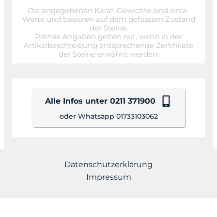
Die angegebenen Karat-Gewichte sind circa-
Werte und basieren auf dem gefassten Zustand
der Steine.
Präzise Angaben gelten nur, wenn in der
Artikelbeschreibung entsprechende Zertifikate
der Steine erwähnt werden.
Alle Infos unter 0211 371900
oder Whatsapp 01733103062
Datenschutzerklärung
Impressum