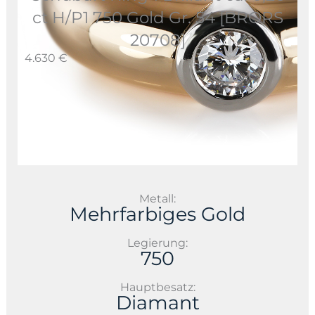
ct H/P1 750 Gold Gr. 54 [BRORS
20708]
4.630 €
Metall:
Mehrfarbiges Gold
Legierung:
750
Hauptbesatz:
Diamant