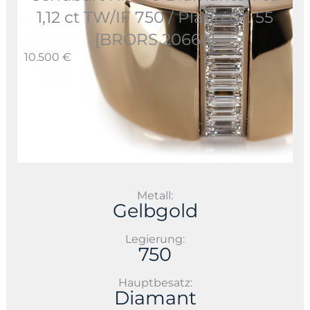
1,12 ct TW/IF 750 / Platin Gr. 55
[BRORS 20666]
10.500 €
Metall:
Gelbgold
Legierung:
750
Hauptbesatz:
Diamant