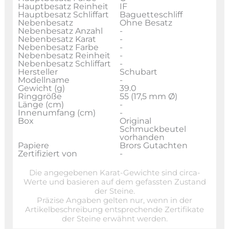
Hauptbesatz Reinheit
IF
Hauptbesatz Schliffart
Baguetteschliff
Nebenbesatz
Ohne Besatz
Nebenbesatz Anzahl
-
Nebenbesatz Karat
-
Nebenbesatz Farbe
-
Nebenbesatz Reinheit
-
Nebenbesatz Schliffart
-
Hersteller
Schubart
Modellname
-
Gewicht (g)
39.0
Ringgröße
55 (17,5 mm Ø)
Länge (cm)
-
Innenumfang (cm)
-
Box
Original
Schmuckbeutel
vorhanden
Papiere
Brors Gutachten
Zertifiziert von
-
Die angegebenen Karat-Gewichte sind circa-
Werte und basieren auf dem gefassten Zustand
der Steine.
Präzise Angaben gelten nur, wenn in der
Artikelbeschreibung entsprechende Zertifikate
der Steine erwähnt werden.