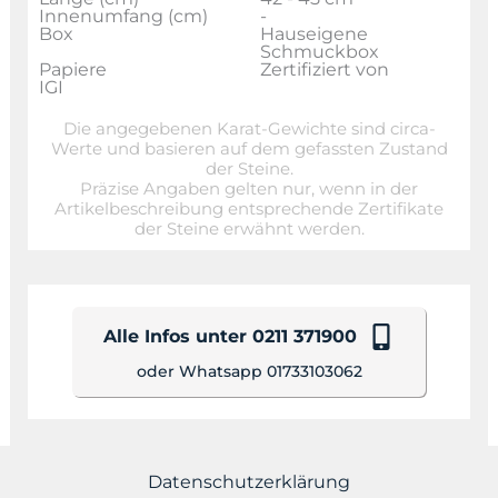
Innenumfang (cm)
-
Box
Hauseigene
Schmuckbox
Papiere
Zertifiziert von
IGI
Die angegebenen Karat-Gewichte sind circa-
Werte und basieren auf dem gefassten Zustand
der Steine.
Präzise Angaben gelten nur, wenn in der
Artikelbeschreibung entsprechende Zertifikate
der Steine erwähnt werden.
Alle Infos unter 0211 371900
oder Whatsapp 01733103062
Datenschutzerklärung