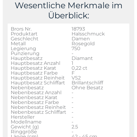
Wesentliche Merkmale im
Überblick:
Brors Nr.
18793
Produktart
Halsschmuck
Geschlecht
Damen
Metall
Rosegold
Legierung
750
Punzierung
-
Hauptbesatz
Diamant
Hauptbesatz Anzahl
1
Hauptbesatz Karat
0,22 ct
Hauptbesatz Farbe
F
Hauptbesatz Reinheit
VS2
Hauptbesatz Schliffart
Brillantschliff
Nebenbesatz
Ohne Besatz
Nebenbesatz Anzahl
-
Nebenbesatz Karat
-
Nebenbesatz Farbe
-
Nebenbesatz Reinheit
-
Nebenbesatz Schliffart
-
Hersteller
-
Modellname
-
Gewicht (g)
2.5
Ringgröße
-
Länge (cm)
42 - 45 cm