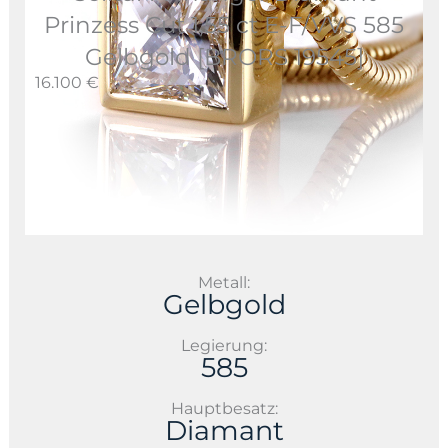
Prinzess Cut 1,55 ct E-F/VVS 585
Gelbgold [BRORS 19545]
16.100 €
Metall:
Gelbgold
Legierung:
585
Hauptbesatz:
Diamant