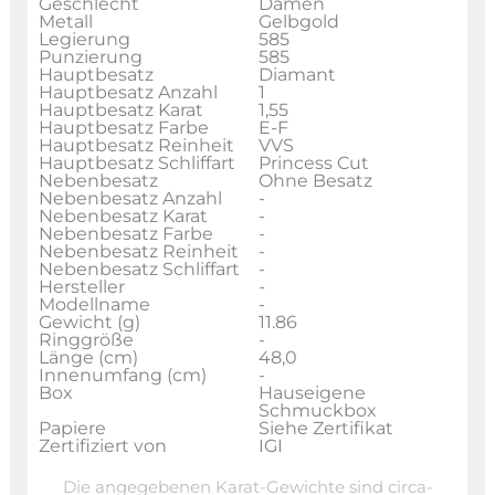
Geschlecht
Damen
Metall
Gelbgold
Legierung
585
Punzierung
585
Hauptbesatz
Diamant
Hauptbesatz Anzahl
1
Hauptbesatz Karat
1,55
Hauptbesatz Farbe
E-F
Hauptbesatz Reinheit
VVS
Hauptbesatz Schliffart
Princess Cut
Nebenbesatz
Ohne Besatz
Nebenbesatz Anzahl
-
Nebenbesatz Karat
-
Nebenbesatz Farbe
-
Nebenbesatz Reinheit
-
Nebenbesatz Schliffart
-
Hersteller
-
Modellname
-
Gewicht (g)
11.86
Ringgröße
-
Länge (cm)
48,0
Innenumfang (cm)
-
Box
Hauseigene
Schmuckbox
Papiere
Siehe Zertifikat
Zertifiziert von
IGI
Die angegebenen Karat-Gewichte sind circa-