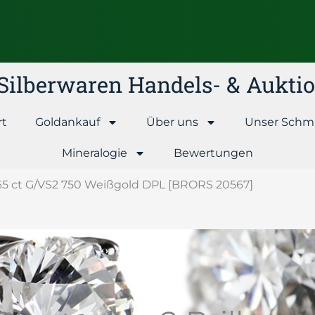
& Silberwaren Handels- & Aukt
rt
Goldankauf
Über uns
Unser Schm
Mineralogie
Bewertungen
 1,65 ct G/VS2 750 Weißgold DPL [BRORS 20567]