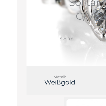
Solitär 
G/VS2
5.290 €
Metall:
Weißgold