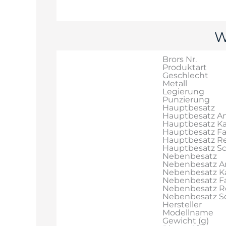
W
Brors Nr.
Produktart
Geschlecht
Metall
Legierung
Punzierung
Hauptbesatz
Hauptbesatz An
Hauptbesatz Ka
Hauptbesatz F
Hauptbesatz Re
Hauptbesatz Sch
Nebenbesatz
Nebenbesatz A
Nebenbesatz Ka
Nebenbesatz F
Nebenbesatz R
Nebenbesatz Sch
Hersteller
Modellname
Gewicht (g)