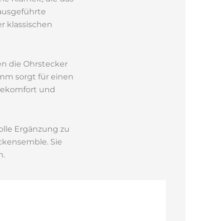
 ausgeführte
rer klassischen
en die Ohrstecker
4 mm sorgt für einen
agekomfort und
volle Ergänzung zu
ckensemble. Sie
m.