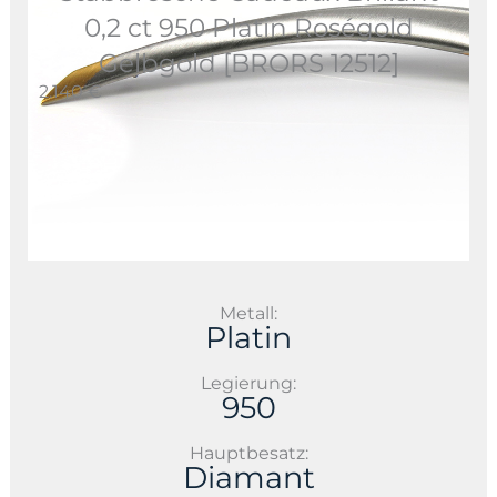
0,2 ct 950 Platin Roségold
Gelbgold [BRORS 12512]
2.140 €
Metall:
Platin
Legierung:
950
Hauptbesatz:
Diamant