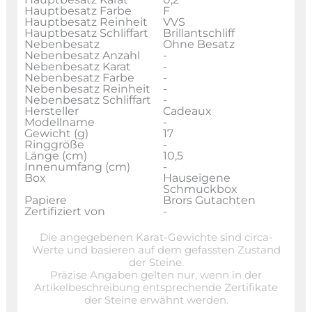
Hauptbesatz Farbe
F
Hauptbesatz Reinheit
VVS
Hauptbesatz Schliffart
Brillantschliff
Nebenbesatz
Ohne Besatz
Nebenbesatz Anzahl
-
Nebenbesatz Karat
-
Nebenbesatz Farbe
-
Nebenbesatz Reinheit
-
Nebenbesatz Schliffart
-
Hersteller
Cadeaux
Modellname
-
Gewicht (g)
17
Ringgröße
-
Länge (cm)
10,5
Innenumfang (cm)
-
Box
Hauseigene
Schmuckbox
Papiere
Brors Gutachten
Zertifiziert von
-
Die angegebenen Karat-Gewichte sind circa-
Werte und basieren auf dem gefassten Zustand
der Steine.
Präzise Angaben gelten nur, wenn in der
Artikelbeschreibung entsprechende Zertifikate
der Steine erwähnt werden.