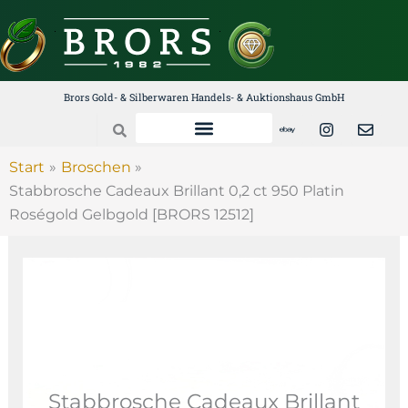
Zum
Inhalt
springen
Brors Gold- & Silberwaren Handels- & Auktionshaus GmbH
E
I
E
Search
b
n
n
a
s
v
y
t
e
Start
Broschen
a
l
Stabbrosche Cadeaux Brillant 0,2 ct 950 Platin
g
o
r
p
Roségold Gelbgold [BRORS 12512]
a
e
m
Stabbrosche Cadeaux Brillant