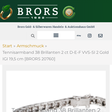
Zum
Inhalt
springen
Brors Gold- & Silberwaren Handels- & Auktionshaus GmbH
E
I
E
Search
b
n
n
a
s
v
y
t
e
Start
Armschmuck
a
l
Tennisarmband 38 Brillanten 2 ct D-E-F VVS-SI 2 Gold
g
o
r
p
IGI 19,5 cm [BRORS 20760]
a
e
m
Tennisarmband 38 Brillanten 2