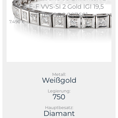
ct D-E-F VVS-SI 2 Gold IGI 19,5
cm [BRORS 20760]
7.490 €
Metall:
Weißgold
Legierung:
750
Hauptbesatz:
Diamant