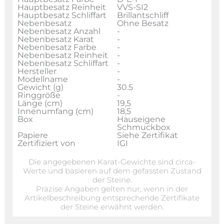
Hauptbesatz Reinheit
VVS-SI2
Hauptbesatz Schliffart
Brillantschliff
Nebenbesatz
Ohne Besatz
Nebenbesatz Anzahl
-
Nebenbesatz Karat
-
Nebenbesatz Farbe
-
Nebenbesatz Reinheit
-
Nebenbesatz Schliffart
-
Hersteller
-
Modellname
-
Gewicht (g)
30.5
Ringgröße
-
Länge (cm)
19,5
Innenumfang (cm)
18,5
Box
Hauseigene
Schmuckbox
Papiere
Siehe Zertifikat
Zertifiziert von
IGI
Die angegebenen Karat-Gewichte sind circa-
Werte und basieren auf dem gefassten Zustand
der Steine.
Präzise Angaben gelten nur, wenn in der
Artikelbeschreibung entsprechende Zertifikate
der Steine erwähnt werden.