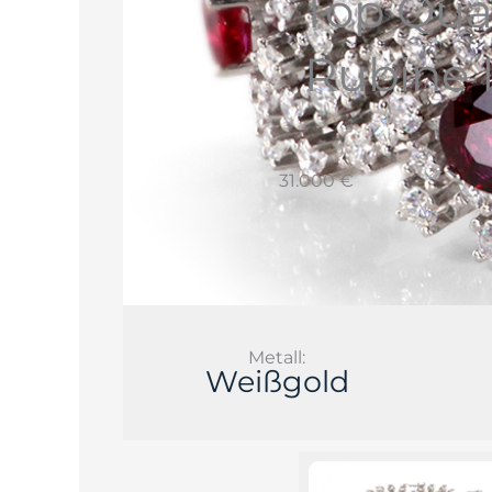
Top Qual
Rubine 
31.000 €
Metall:
Weißgold