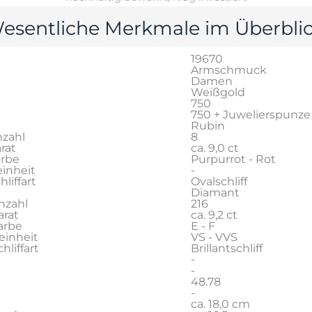
esentliche Merkmale im Überblic
19670
Armschmuck
Damen
Weißgold
750
750 + Juwelierspunze
Rubin
zahl
8
rat
ca. 9,0 ct
arbe
Purpurrot - Rot
inheit
-
liffart
Ovalschliff
Diamant
nzahl
216
rat
ca. 9,2 ct
arbe
E - F
einheit
VS - VVS
liffart
Brillantschliff
-
-
48.78
-
ca. 18,0 cm