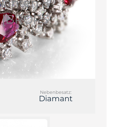
llanten 8
n [BRORS
Nebenbesatz:
Diamant