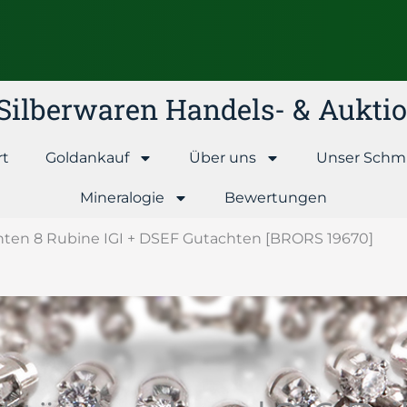
& Silberwaren Handels- & Aukt
rt
Goldankauf
Über uns
Unser Schm
Mineralogie
Bewertungen
anten 8 Rubine IGI + DSEF Gutachten [BRORS 19670]