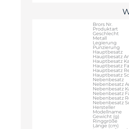
W
Brors Nr.
Produktart
Geschlecht
Metall
Legierung
Punzierung
Hauptbesatz
Hauptbesatz An
Hauptbesatz Ka
Hauptbesatz F
Hauptbesatz Re
Hauptbesatz Sch
Nebenbesatz
Nebenbesatz A
Nebenbesatz Ka
Nebenbesatz F
Nebenbesatz R
Nebenbesatz Sch
Hersteller
Modellname
Gewicht (g)
Ringgröße
Länge (cm)