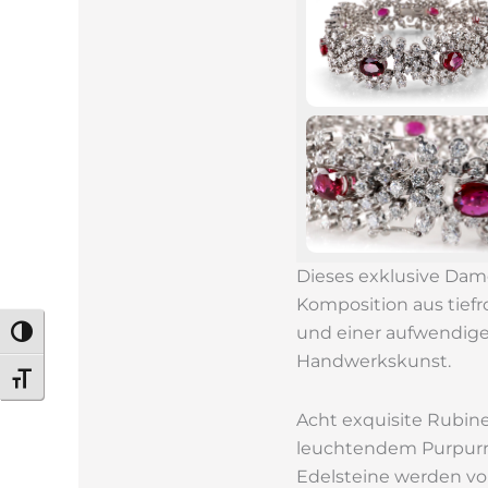
Dieses exklusive Da
Komposition aus tief
und einer aufwendige
Umschalten auf hohe Kontraste
Handwerkskunst.
Schrift vergrößern
Acht exquisite Rubine
leuchtendem Purpurrot
Edelsteine werden vo