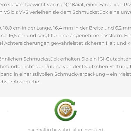
nem Gesamtgewicht von ca. 9,2 Karat, einer Farbe von Ri
n VS bis VVS verleihen sie dem Schmuckstück eine unverg
 18,0 cm in der Länge, 16,4 mm in der Breite und 6,2 mm
ca. 16,5 cm und sorgt für eine angenehme Passform. Ei
ei Achtersicherungen gewährleistet sicheren Halt und k
hnlichen Schmuckstück erhalten Sie ein IGI-Gutachte
nbefundbericht der Rubine von der Deutschen Stiftung 
mband in einer stilvollen Schmuckverpackung – ein Meis
öchste Ansprüche.
nachhaltig bewahrt, klug investiert