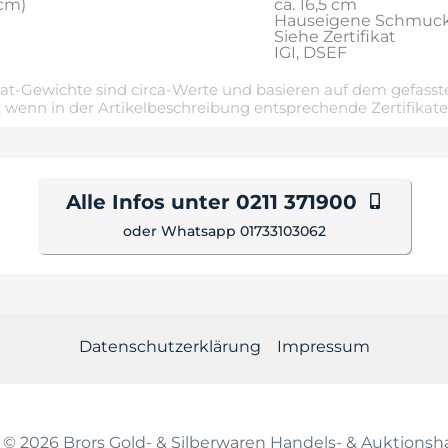
cm)
ca. 16,5 cm
Hauseigene Schmuc
Siehe Zertifikat
IGI, DSEF
t-Gewichte sind circa-Werte und basieren auf dem gefasste
 wenn in der Artikelbeschreibung entsprechende Zertifikat
Alle Infos unter 0211 371900
oder Whatsapp 01733103062
Datenschutzerklärung
Impressum
 © 2026 Brors Gold- & Silberwaren Handels- & Auktion