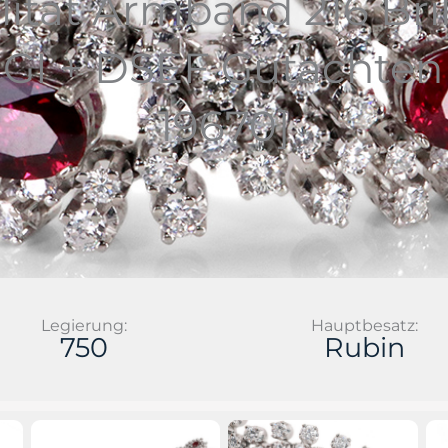
ität Armband 216 Bri
IGI + DSEF Gutachte
19670]
Legierung:
Hauptbesatz:
750
Rubin