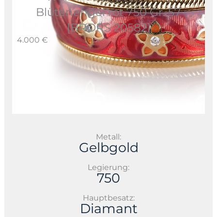
Blütenengel rot 750 Gr. 57
[BRORS 20582]
4.000 €
Metall:
Gelbgold
Legierung:
750
Hauptbesatz:
Diamant