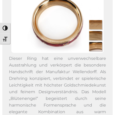
Umschalten auf hohe Kontraste
Schrift vergrößern
Dieser Ring hat eine unverwechselbare
Ausstrahlung und verkörpert die besondere
Handschrift der Manufaktur Wellendorff. Als
Drehring konzipiert, verbindet er spielerische
Leichtigkeit mit höchster Goldschmiedekunst
und feinem Designverständnis. Das Modell
„Blütenengel“ begeistert durch seine
harmonische Formensprache und die
elegante Kombination aus warm