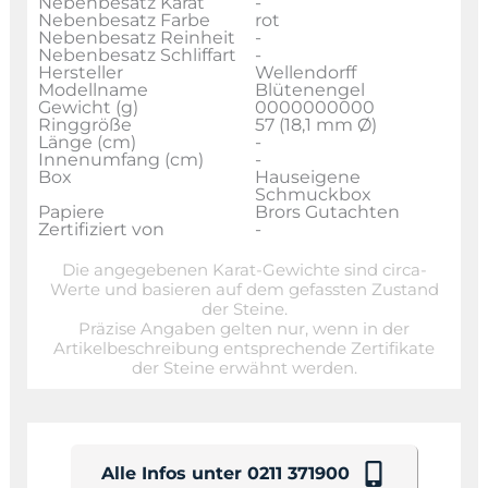
Nebenbesatz Karat
-
Nebenbesatz Farbe
rot
Nebenbesatz Reinheit
-
Nebenbesatz Schliffart
-
Hersteller
Wellendorff
Modellname
Blütenengel
Gewicht (g)
0000000000
Ringgröße
57 (18,1 mm Ø)
Länge (cm)
-
Innenumfang (cm)
-
Box
Hauseigene
Schmuckbox
Papiere
Brors Gutachten
Zertifiziert von
-
Die angegebenen Karat-Gewichte sind circa-
Werte und basieren auf dem gefassten Zustand
der Steine.
Präzise Angaben gelten nur, wenn in der
Artikelbeschreibung entsprechende Zertifikate
der Steine erwähnt werden.
Alle Infos unter 0211 371900