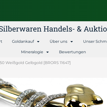
& Silberwaren Handels- & Aukt
rt
Goldankauf
Über uns
Unser Schm
Mineralogie
Bewertungen
50 Weißgold Gelbgold [BRORS 11647]