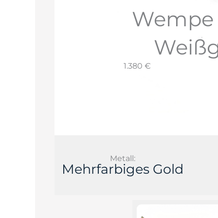
Wempe B
Weißg
1.380 €
Metall:
Mehrfarbiges Gold