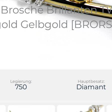
rosche Brillanten T
old Gelbgold [BRORS 
Legierung:
Hauptbesatz:
750
Diamant