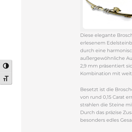
Diese elegante Bros
erlesenem Edelsteinbe
durch eine harmonisc
außergewöhnliche Ausd
2,9 mm präsentiert sic
Umschalten auf hohe Kontraste
Kombination mit weit
Schrift vergrößern
Besetzt ist die Brosc
von rund 0,15 Carat e
strahlen die Steine m
Durch das präzise Z
besonders edles Gesa