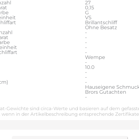
zahl
27
rat
0,15
arbe
G
inheit
VS
liffart
Brillantschliff
Ohne Besatz
nzahl
-
rat
-
arbe
-
einheit
-
liffart
-
Wempe
-
10.0
-
-
cm)
-
Hauseigene Schmuc
Brors Gutachten
-
t-Gewichte sind circa-Werte und basieren auf dem gefasste
 wenn in der Artikelbeschreibung entsprechende Zertifikat