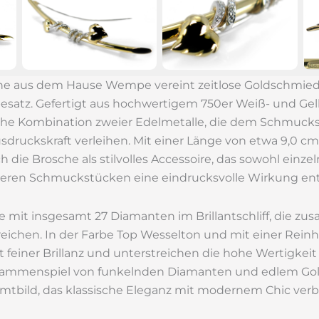
che aus dem Hause Wempe vereint zeitlose Goldschmie
satz. Gefertigt aus hochwertigem 750er Weiß- und Gelb
he Kombination zweier Edelmetalle, die dem Schmucks
ruckskraft verleihen. Mit einer Länge von etwa 9,0 cm
h die Brosche als stilvolles Accessoire, das sowohl einze
eren Schmuckstücken eine eindrucksvolle Wirkung entf
he mit insgesamt 27 Diamanten im Brillantschliff, die 
rreichen. In der Farbe Top Wesselton und mit einer Reinh
it feiner Brillanz und unterstreichen die hohe Wertigke
usammenspiel von funkelnden Diamanten und edlem Gol
mtbild, das klassische Eleganz mit modernem Chic verb