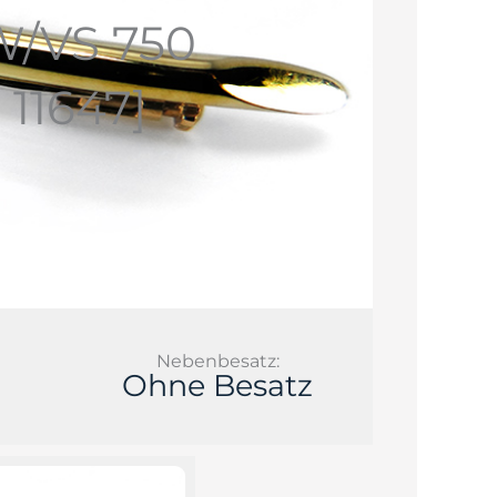
W/VS 750
11647]
Nebenbesatz:
Ohne Besatz