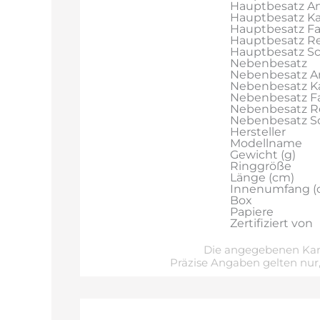
Hauptbesatz An
Hauptbesatz Ka
Hauptbesatz F
Hauptbesatz Re
Hauptbesatz Sch
Nebenbesatz
Nebenbesatz A
Nebenbesatz Ka
Nebenbesatz F
Nebenbesatz R
Nebenbesatz Sch
Hersteller
Modellname
Gewicht (g)
Ringgröße
Länge (cm)
Innenumfang (
Box
Papiere
Zertifiziert von
Die angegebenen Kara
Präzise Angaben gelten nur,