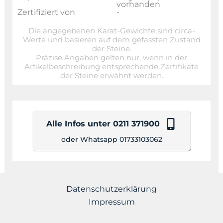
vorhanden
Zertifiziert von
-
Die angegebenen Karat-Gewichte sind circa-
Werte und basieren auf dem gefassten Zustand
der Steine.
Präzise Angaben gelten nur, wenn in der
Artikelbeschreibung entsprechende Zertifikate
der Steine erwähnt werden.
Alle Infos unter 0211 371900
oder Whatsapp 01733103062
Datenschutzerklärung
Impressum