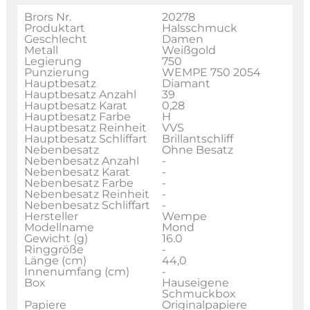
Brors Nr.
20278
Produktart
Halsschmuck
Geschlecht
Damen
Metall
Weißgold
Legierung
750
Punzierung
WEMPE 750 2054
Hauptbesatz
Diamant
Hauptbesatz Anzahl
39
Hauptbesatz Karat
0,28
Hauptbesatz Farbe
H
Hauptbesatz Reinheit
VVS
Hauptbesatz Schliffart
Brillantschliff
Nebenbesatz
Ohne Besatz
Nebenbesatz Anzahl
-
Nebenbesatz Karat
-
Nebenbesatz Farbe
-
Nebenbesatz Reinheit
-
Nebenbesatz Schliffart
-
Hersteller
Wempe
Modellname
Mond
Gewicht (g)
16.0
Ringgröße
-
Länge (cm)
44,0
Innenumfang (cm)
-
Box
Hauseigene
Schmuckbox
Papiere
Originalpapiere