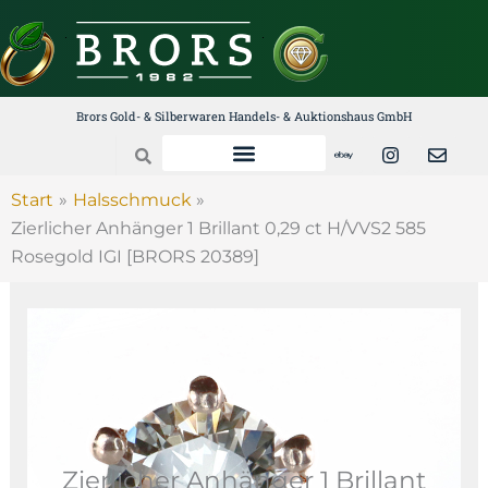
Zum
Inhalt
springen
Brors Gold- & Silberwaren Handels- & Auktionshaus GmbH
E
I
E
Search
b
n
n
a
s
v
y
t
e
Start
Halsschmuck
a
l
Zierlicher Anhänger 1 Brillant 0,29 ct H/VVS2 585
g
o
r
p
Rosegold IGI [BRORS 20389]
a
e
m
Zierlicher Anhänger 1 Brillant