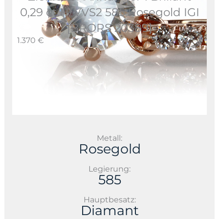
0,29 ct H/VVS2 585 Rosegold IGI
[BRORS 20389]
1.370 €
Metall:
Rosegold
Legierung:
585
Hauptbesatz:
Diamant