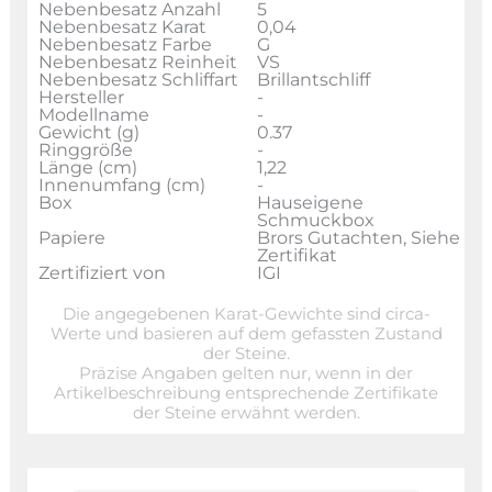
Nebenbesatz Anzahl
5
Nebenbesatz Karat
0,04
Nebenbesatz Farbe
G
Nebenbesatz Reinheit
VS
Nebenbesatz Schliffart
Brillantschliff
Hersteller
-
Modellname
-
Gewicht (g)
0.37
Ringgröße
-
Länge (cm)
1,22
Innenumfang (cm)
-
Box
Hauseigene
Schmuckbox
Papiere
Brors Gutachten, Siehe
Zertifikat
Zertifiziert von
IGI
Die angegebenen Karat-Gewichte sind circa-
Werte und basieren auf dem gefassten Zustand
der Steine.
Präzise Angaben gelten nur, wenn in der
Artikelbeschreibung entsprechende Zertifikate
der Steine erwähnt werden.